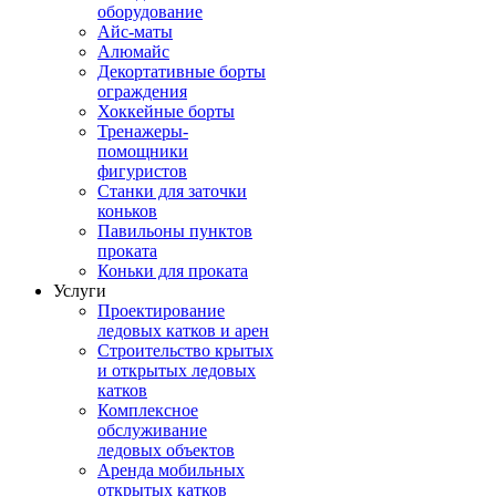
оборудование
Айс-маты
Алюмайс
Декортативные борты
ограждения
Хоккейные борты
Тренажеры-
помощники
фигуристов
Станки для заточки
коньков
Павильоны пунктов
проката
Коньки для проката
Услуги
Проектирование
ледовых катков и арен
Строительство крытых
и открытых ледовых
катков
Комплексное
обслуживание
ледовых объектов
Аренда мобильных
открытых катков