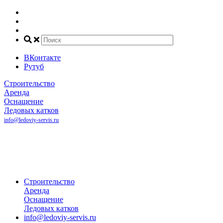
ВКонтакте
Рутуб
Строительство
Аренда
Оснащение
Ледовых катков
info@ledoviy-servis.ru
Рассчитать
стоимость
катка
+7(800) 707-81-45
+7(495) 032-35-50
+7(916) 140-68-00
Строительство
Аренда
Оснащение
Ледовых катков
info@ledoviy-servis.ru