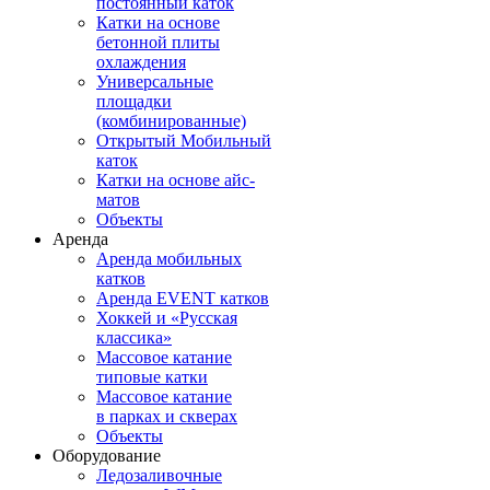
постоянный каток
Катки на основе
бетонной плиты
охлаждения
Универсальные
площадки
(комбинированные)
Открытый Мобильный
каток
Катки на основе айс-
матов
Объекты
Аренда
Аренда мобильных
катков
Аренда EVENT катков
Хоккей и «Русская
классика»
Массовое катание
типовые катки
Массовое катание
в парках и скверах
Объекты
Оборудование
Ледозаливочные