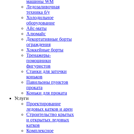
машины WM
Ледозаливочная
техника б/у
Холодильное
оборудование
Айс-маты
Алюмайс
Декортативные борты
ограждения
Хоккейные борты
Тренажеры-
помощники
фигуристов
Станки для заточки
коньков
Павильоны пунктов
проката
Коньки для проката
Услуги
Проектирование
ледовых катков и арен
Строительство крытых
и открытых ледовых
катков
Комплексное