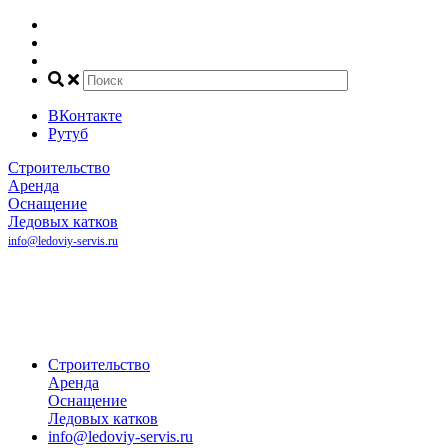
ВКонтакте
Рутуб
Строительство
Аренда
Оснащение
Ледовых катков
info@ledoviy-servis.ru
Рассчитать
стоимость
катка
+7(800) 707-81-45
+7(495) 032-35-50
+7(916) 140-68-00
Строительство
Аренда
Оснащение
Ледовых катков
info@ledoviy-servis.ru