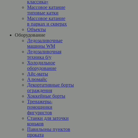
классика»
Массовое катание
типовые катки
Массовое катание
в парках и скверах
Объекты
Оборудование
Ледозаливочные
машины WM
Ледозаливочная
техника б/у
Холодильное
оборудование
Айс-маты
Алюмайс
Декортативные борты
ограждения
Хоккейные борты
Тренажеры-
помощники
фигуристов
Станки для заточки
коньков
Павильоны пунктов
проката